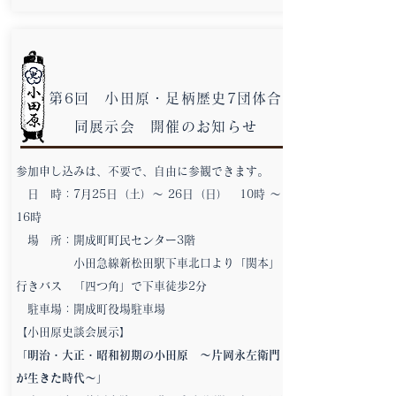
第6回 小田原・足柄歴史7団体合
同展示会 開催のお知らせ
参加申し込みは、不要で、自由に参観できます。
日 時：7月25日（土）～ 26日（日） 10時 ～
16時
場 所：開成町町民センター3階
小田急線新松田駅下車北口より「関本」
行きバス 「四つ角」で下車徒歩2分
駐車場：開成町役場駐車場
【小田原史談会展示】
「
明治・大正・昭和初期の小田原 ～片岡永左衛門
が生きた時代～
」