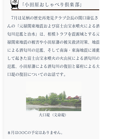
「小田原おしゃべり倶楽部」
7月は足柄の歴史再発見クラブ会長の関口康弘さ
んの「元禄関東地震および富士山宝永噴火による酒
匂川氾濫と治水」は、相模トラフを震源域とする元
禄関東地震の被害や小田原藩の被災救済対策、地震
による酒匂川の氾濫、そして南海・東海地震に連動
して起きた富士山宝永噴火の火山灰による酒匂川の
氾濫、小田原藩による酒匂川の復旧と幕府による大
口堤の復旧についてのお話です。
大口堤（文命堤）
８月はOOCの予定はありません。