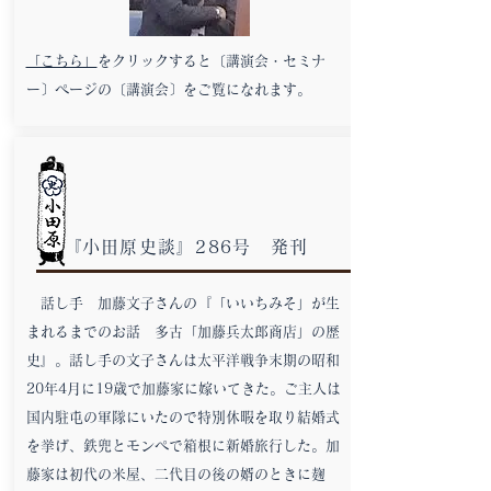
「こちら」
をクリックすると〔講演会・セミナ
ー〕ページの〔講演会〕をご覧になれます。
『小田原史談』286号 発刊
話し手 加藤文子さんの『「いいちみそ」が生
まれるまでのお話 多古「加藤兵太郎商店」の歴
史』。話し手の文子さんは太平洋戦争末期の昭和
20年4月に19歳で加藤家に嫁いてきた。ご主人は
国内駐屯の軍隊にいたので特別休暇を取り結婚式
を挙げ、鉄兜とモンペで箱根に新婚旅行した。加
藤家は初代の米屋、二代目の後の婿のときに麹