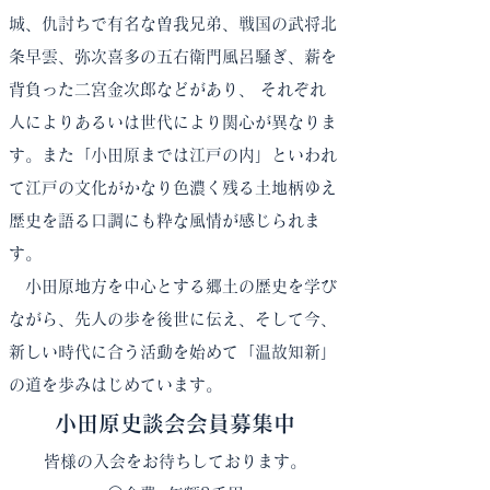
城、仇討ちで有名な曽我兄弟、戦国の武将北
条早雲、弥次喜多の五右衛門風呂騒ぎ、薪を
背負った二宮金次郎などがあり、 それぞれ
人によりあるいは世代により関心が異なりま
す。また「小田原までは江戸の内」といわれ
て江戸の文化がかなり色濃く残る土地柄ゆえ
歴史を語る口調にも粋な風情が感じられま
す。
小田原地方を中心とする郷土の歴史を学び
ながら、先人の歩を後世に伝え、そして今、
新しい時代に合う活動を始めて「温故知新」
の道を歩みはじめています。
小田原史談会会員募集中
皆様の入会をお待ちしております。