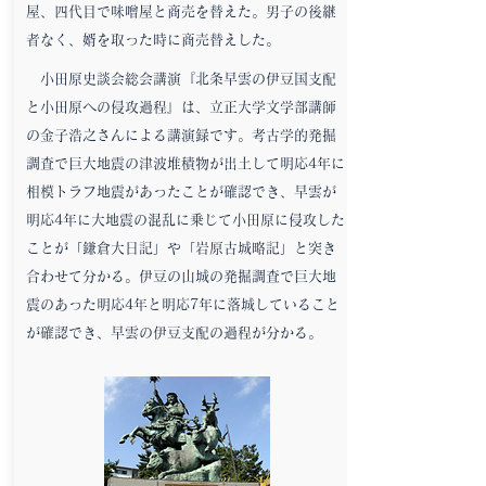
屋、四代目で味噌屋と商売を替えた。男子の後継
者なく、婿を取った時に商売替えした。
小田原史談会総会講演『北条早雲の伊豆国支配
と小田原への侵攻過程』は、立正大学文学部講師
の金子浩之さんによる講演録です。考古学的発掘
調査で巨大地震の津波堆積物が出土して明応4年に
相模トラフ地震があったことが確認でき、早雲が
明応4年に大地震の混乱に乗じて小田原に侵攻した
ことが「鎌倉大日記」や「岩原古城略記」と突き
合わせて分かる。伊豆の山城の発掘調査で巨大地
震のあった明応4年と明応7年に落城していること
が確認でき、早雲の伊豆支配の過程が分かる。