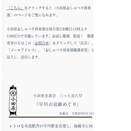
「こちら」
をクリックすると〔小田原おしゃべり倶楽
部〕のページをご覧になれます。
小田原おしゃべり倶楽部は毎月第2金曜日15時より
UMECOで実施しています。お試し聴講、歓迎！ 聴講
希望の方はこの「
お問合せ
」をクリックして「氏名」、
「メールアドレス」、「おしゃべり倶楽部聴講希望」と
記入し、送信します。
小田原史談会 〇っと近たび
「早川の旧跡めぐり」
実施日 令和8年6月16日
レトロな木造駅舎の早川駅を出発し、海蔵寺に向