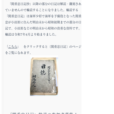
「関重忠日記抄」以降の部分の日記は解読・翻刻され
ていませんので輪読することになりました。輪読する
「関重忠日記」は海軍少将で海軍を予備役となった関重
忠が小田原に住んだ明治末から昭和初期までの部分の日
記で、小田原などの明治末から昭和の貴重な資料です。
輪読は令和7年4月より始まりました。
「
こちら
」 をクリックすると〔関重忠日記〕のページ
をご覧になれます。