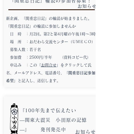
「関重忠日記」輪読の参加者募集！
お知らせ
新企画、「関重忠日記」の輪読が始まりました。
「関重忠日記」の輪読に参加しませんか
日 時 ：月2回。第2と第4月曜の午後1時～3時
場 所 ：おだわら交流センター（ＵＭＥＣＯ）
募集人数：若干名
参加費 ：2500円/半年 （資料コピー代）
申込み ：この「
お問合せ
」をクリックして氏
名、メールアドレス、電話番号、「
関重忠日記参加
希望
」と記入し、送信します。
『100年先まで伝えたい
―関東大震災 小田原の記憶
―』 発刊発売中
お知らせ