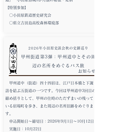
【特別参加】
〇小田原鉄道歴史研究会
〇県立吉田島高校森林環境部
2026年小田原史談会秋の史跡巡り
甲州街道第3弾：甲州道中とその周
辺の名所をめぐるバス旅
お知らせ
甲州道中（街道）四十四宿は、江戸日本橋と下諏
訪を結ぶ五街道の一つです。今回は甲州道中3回目の
締め括りとして、甲州の往時のただずまいの残って
いる宿場町を歩き、また周辺の名所旧跡をめぐりま
す。
申込開始日～締切日：2026年9月1日～10月12日
実施日：10月22日