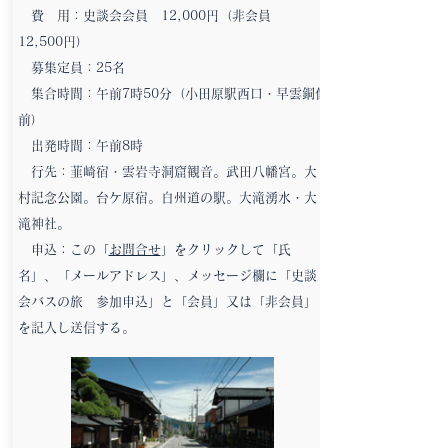
費 用：史談会会員 12,000円（非会員
12,500円）
募集定員：25名
集合時間：午前7時50分（小田原駅西口・早雲銅像
前）
出発時間：午前8時
行先：韮崎宿・雲岩寺洞窟観音。武田八幡宮。大
村記念公園。台ケ原宿。白州道の駅。大滝湧水・大
滝神社。
申込：この「
お問合せ
」をクリックして「氏
名」、「メールアドレス」、メッセージ欄に「史談
会バスの旅 参加申込」と「会員」又は「非会員」
を記入し送信する。