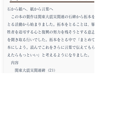
石から紙へ、紙から言葉へ
この本の製作は関東大震災関連の石碑から拓本を
とる活動から始まりました。拓本をとることは、犠
牲者を追弔する心と復興の努力を残そうとする意志
を聞き取る行いでした。拓本をとる中で「まとめて
本にしよう。読んでこれをさらに言葉で伝えてもら
えたらもっといい」と考えるようになりました。
内容
関東大震災関連碑（21）
100年前の日記と被害報告
根府川の大震災被害
関東大震災に学ぶ科学と知恵
他
書籍名：『100年先まで伝えたい―関東大震災
小田原の記憶―』（Ａ4版）
翻刻・編集：小田原史談会
発行：小田原史談会