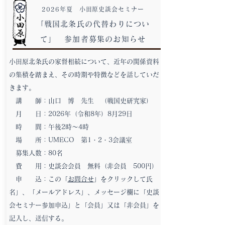
2026年夏 小田原史談会セミナー
「戦国北条氏の代替わりについ
て」 参加者募集のお知らせ
小田原北条氏の家督相続について、近年の関係資料
の集積を踏まえ、その時期や特徴などを話していだ
きます。
講 師：山口 博 先生 （戦国史研究家）
月 日：2026年（令和8年）8月29日
時 間：午後2時～4時
場 所：UMECO 第1・2・3会議室
募集人数：80名
費 用：史談会会員 無料（非会員 500円）
申 込：この「
お問合せ
」をクリックして氏
名」、「メールアドレス」、メッセージ欄に「史談
会セミナー参加申込」と「会員」又は「非会員」を
記入し、送信する。