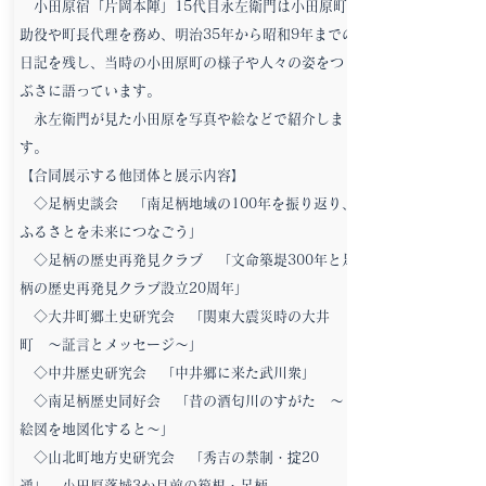
小田原宿「片岡本陣」15代目永左衛門は小田原町
助役や町長代理を務め、明治35年から昭和9年までの
日記を残し、当時の小田原町の様子や人々の姿をつ
ぶさに語っています。
永左衛門が見た小田原を写真や絵などで紹介しま
す。
【合同展示する他団体と展示内容】
◇足柄史談会 「南足柄地域の100年を振り返り、
ふるさとを未来につなごう」
◇足柄の歴史再発見クラブ 「文命築堤300年と足
柄の歴史再発見クラブ設立20周年」
◇大井町郷土史研究会 「関東大震災時の大井
町 ～証言とメッセージ～」
◇中井歴史研究会 「中井郷に来た武川衆」
◇南足柄歴史同好会 「昔の酒匂川のすがた ～
絵図を地図化すると～」
◇山北町地方史研究会 「秀吉の禁制・掟20
通」 小田原落城3か月前の箱根・足柄