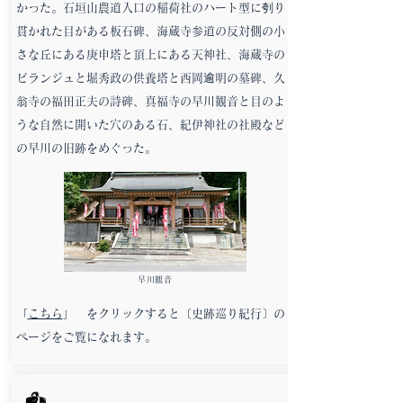
かった。石垣山農道入口の稲荷社のハート型に刳り
貫かれた目がある板石碑、海蔵寺参道の反対側の小
さな丘にある庚申塔と頂上にある天神社、海蔵寺の
ビランジュと堀秀政の供養塔と西岡逾明の墓碑、久
翁寺の福田正夫の詩碑、真福寺の早川観音と目のよ
うな自然に開いた穴のある石、紀伊神社の社殿など
の早川の旧跡をめぐった。
早川観音
「
こちら
」 をクリックすると〔史跡巡り紀行〕の
ページをご覧になれます。