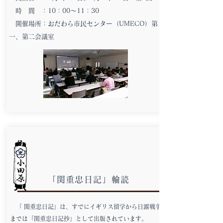
時 間 ：10：00～11：30
開催場所：おだわら市民センター（UMECO）第
一、第二会議室
「関重忠日記」輪読
「 関重忠日記」は、すでにイギリス留学から日露戦争
までは「関重忠日記抄」として出版されています。