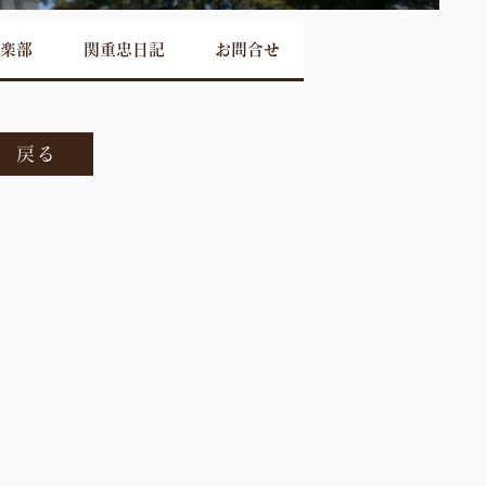
楽部
関重忠日記
お問合せ
戻る