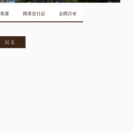
楽部
関重忠日記
お問合せ
戻る