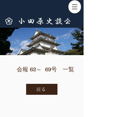
会報 62～ 69号 一覧
戻る