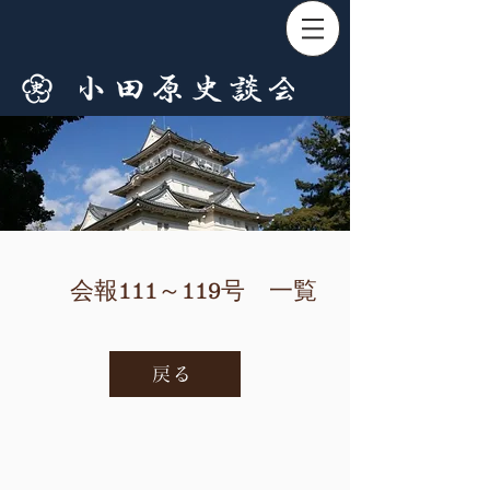
会報111～119号 一覧
戻る